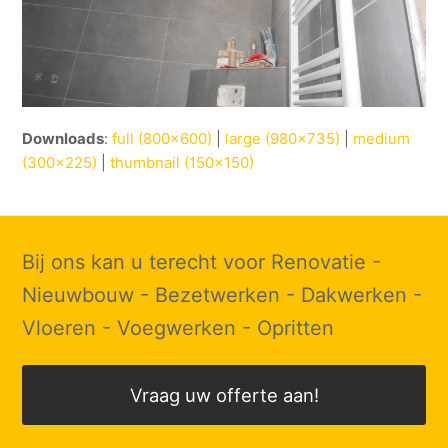
Downloads
:
full (800x600)
|
large (980x735)
|
medium
(300x225)
|
thumbnail (150x150)
Bij ons kan u terecht voor Renovatie -
Nieuwbouw - Bezetwerken - Dakwerken -
Vloeren - Voegwerken - Opritten
Vraag uw offerte aan!