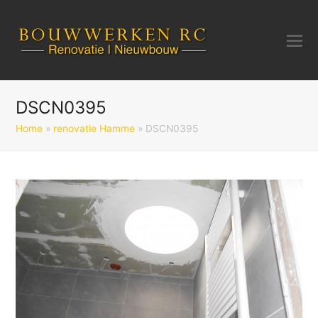
DSCN0395
Home
»
renovatie Hamme
»
DSCN0395