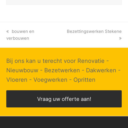
previous
bouwen en
next
Bezettingswerken Stekene
verbouwen
post:
post:
Bij ons kan u terecht voor Renovatie -
Nieuwbouw - Bezetwerken - Dakwerken -
Vloeren - Voegwerken - Opritten
Vraag uw offerte aan!