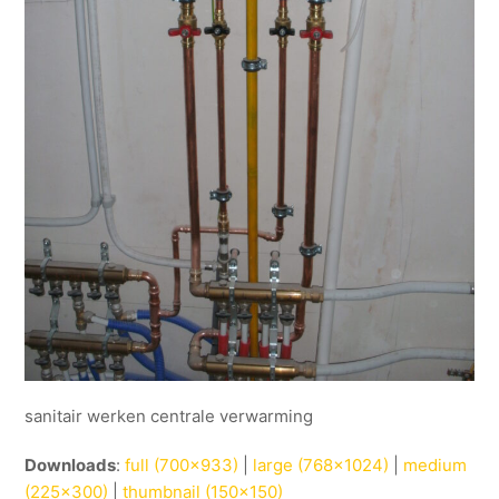
sanitair werken centrale verwarming
Downloads
:
full (700x933)
|
large (768x1024)
|
medium
(225x300)
|
thumbnail (150x150)