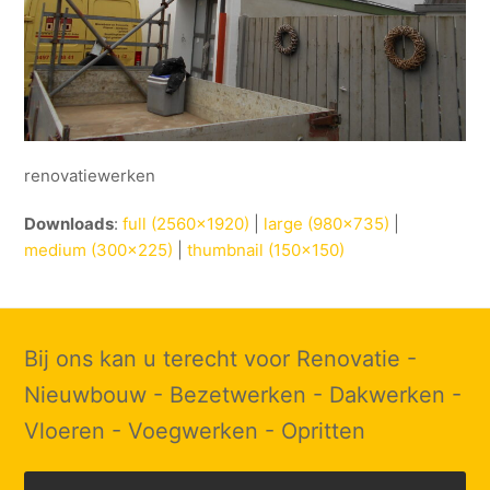
renovatiewerken
Downloads
:
full (2560x1920)
|
large (980x735)
|
medium (300x225)
|
thumbnail (150x150)
Bij ons kan u terecht voor Renovatie -
Nieuwbouw - Bezetwerken - Dakwerken -
Vloeren - Voegwerken - Opritten