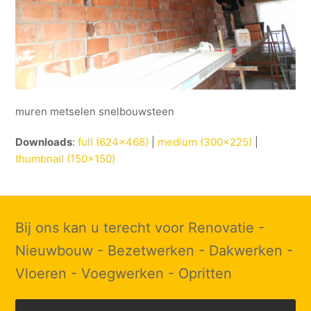
muren metselen snelbouwsteen
Downloads
:
full (624x468)
|
medium (300x225)
|
thumbnail (150x150)
Bij ons kan u terecht voor Renovatie -
Nieuwbouw - Bezetwerken - Dakwerken -
Vloeren - Voegwerken - Opritten