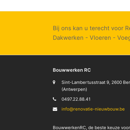
Bij ons kan u terecht voor
Dakwerken - Vloeren - Voeg
Bouwwerken RC
Sint-Lambertusstraat 9, 2600 B
(Antwerpen)
0497.22.88.41
info@renovatie-nieuwbouw.be
BouwwerkenRC, de beste keuze voor