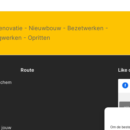
 Renovatie - Nieuwbouw - Bezetwerken -
werken - Opritten
Route
Like
erchem
Kli
Om de beste
 jouw