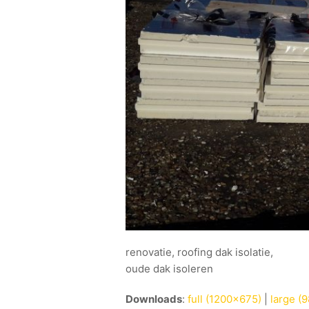
renovatie, roofing dak isolatie,
oude dak isoleren
Downloads
:
full (1200x675)
|
large (