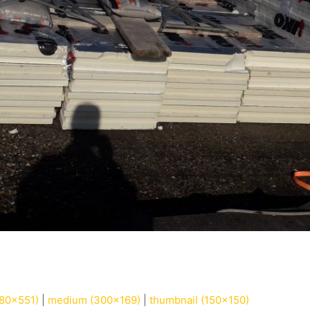
980x551)
|
medium (300x169)
|
thumbnail (150x150)