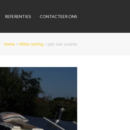
REFERENTIES
CONTACTEER ONS
Home
»
Witte roofing
»
plat dak isolatie