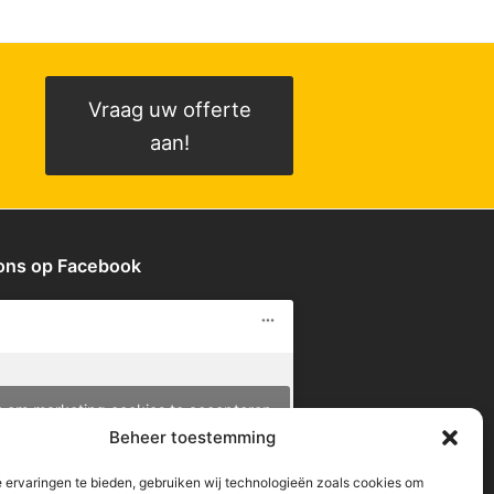
Vraag uw offerte
aan!
 ons op Facebook
k om marketing cookies te accepteren
en deze inhoud in te schakelen
Beheer toestemming
 ervaringen te bieden, gebruiken wij technologieën zoals cookies om