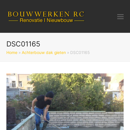
DSC01165
Home
»
Achterbouw dak gieten
»
DSC01165