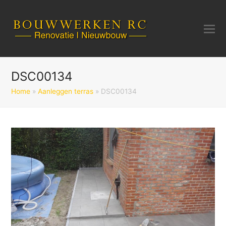
DSC00134
Home
»
Aanleggen terras
»
DSC00134