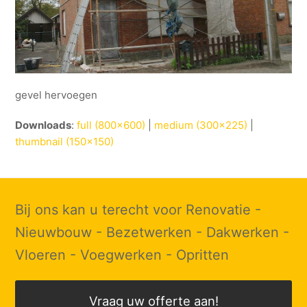
gevel hervoegen
Downloads
:
full (800x600)
|
medium (300x225)
|
thumbnail (150x150)
Bij ons kan u terecht voor Renovatie -
Nieuwbouw - Bezetwerken - Dakwerken -
Vloeren - Voegwerken - Opritten
Vraag uw offerte aan!